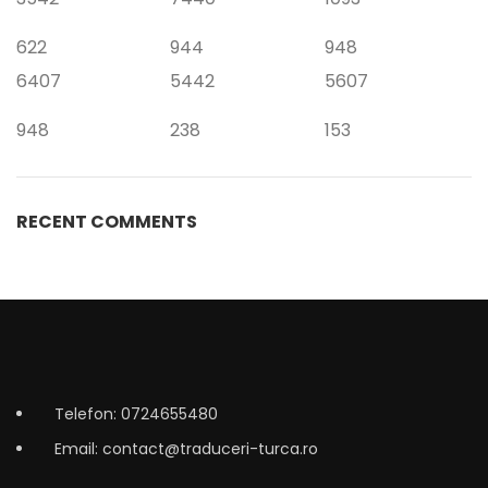
622
944
948
6407
5442
5607
948
238
153
RECENT COMMENTS
Telefon: 0724655480
Email: contact@traduceri-turca.ro